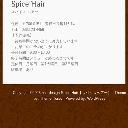
Spice Hair
スパイス ヘアー
住所 〒706-0151 玉野市長尾116-14
TEL 0863-23-4456
【予約優先】
・待ち時間がないように努力しています
・お早目のご予約が助かります
受付時間 9:00～18:00
終了時間はメニューが終わるまでです
定休日 月曜日、第1火曜日、第3日曜日
駐車場 あり
Copyright ©2026
hair design Spice Hair【スパイスヘアー】
| Theme
by:
Theme Horse
| Powered by:
WordPress