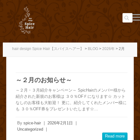
Search
hair design Spice Hair【スパイスヘアー】
>
BLOG
>
2026年
>
2月
～２月のお知らせ～
～２月・３月紹介キャンペーン～ SpicHairのメンバー様から
紹介された新規のお客様は ３０％OFＦになります☆ カット
なしのお客様も大歓迎！ 更に、紹介してくれたメンバー様に
も ３０％OFF券をプレゼントいたします☆…
By
spice-hair
|
2026年2月1日
|
Uncategorized
|
Read more