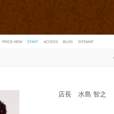
PRICE-NEW
STAFF
ACCESS
BLOG
SITEMAP
店長 水島 智之