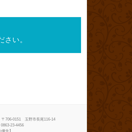
ください。
〒706-0151 玉野市長尾116-14
0863-23-4456
約優先】