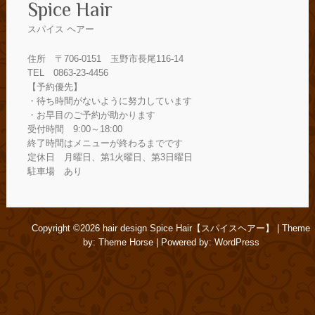
Spice Hair
スパイス ヘアー
住所 〒706-0151 玉野市長尾116-14
TEL 0863-23-4456
【予約優先】
・待ち時間がないように努力しています
・お早目のご予約が助かります
受付時間 9:00～18:00
終了時間はメニューが終わるまでです
定休日 月曜日、第1火曜日、第3日曜日
駐車場 あり
Copyright ©2026
hair design Spice Hair【スパイスヘアー】
| Theme
by:
Theme Horse
| Powered by:
WordPress