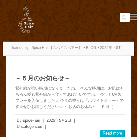
Search
hair design Spice Hair【スパイスヘアー】
>
BLOG
>
2025年
>
5月
～５月のお知らせ～
紫外線が強い時期になりましたね。 そんな時期は、お肌はも
ちろん髪も紫外線から守ってあげたいですね。 今年もUVス
プレーを入荷しました☆ 今年の香りは「ホワイトティー」で
す☆ぜひお試しください☆ ～お店のお休み～ ５日（…
By
spice-hair
|
2025年5月2日
|
Uncategorized
|
Read more